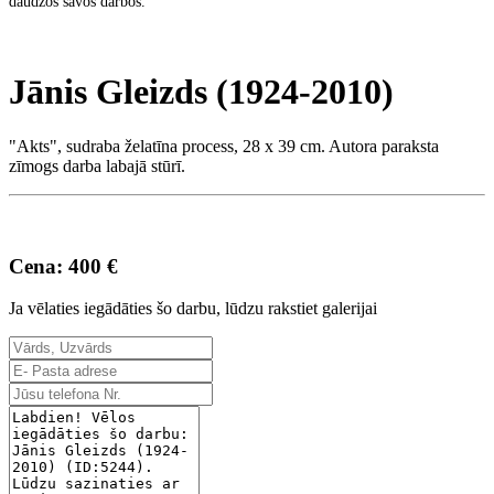
daudzos savos darbos.
Jānis Gleizds (1924-2010)
"Akts", sudraba želatīna process, 28 x 39 cm. Autora paraksta
zīmogs darba labajā stūrī.
Cena: 400 €
Ja vēlaties iegādāties šo darbu, lūdzu rakstiet galerijai