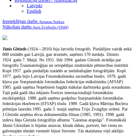
Reģistrācija izsolei / Autorizācija
Latviski
English
Iepriekšējais darbs
Antanas Sutkus
Nākošais darbs
Juris Zvirbulis (1944)
Jānis Gleizds
(1924—2010) bija latviešu fotogrāfs. Piedalījies vairāk nekā
800 izstādēs gan Latvijā, gan ārzemēs, saņēmis 170 medaļu. Dzimis
1924. gada 7. Maijā. No 1951. līdz 1994. gadam Gleizds strādāja par
fotogrāfu Traumatoloģijas un ortopēdijas zinātniskās pētniecības institūtā.
Kopš 1957. gada piedalījās izstādēs ar melnbaltajām fotogrāfijām. Kopš
1977. gada bijis Latvijas Fotomākslinieku savienības biedrs. 1979. gadā
kļuva par Starptautiskās fotomākslas federācijas mākslinieku (AFIAP).
1985. gadā saņēma Nopelniem bagātā mākslas darbinieka goda nosaukums.
Tajā pašā gadā tika iekļauts Šveices internacionālajā fotomākslas
enciklopēdijā. 1988. gadā saņēma godpilno Starptautiskās fotomākslas
federācijas ekselences (EFIAP) titulu. 1989. Gadā kļuva Mārtiņa Buclera
prēmijas laureāts.1995. gada 3. maijā saņēma Triju Zvaigžņu ordeni. Par
J.Gleizdu uzņēma divas dokumentālās filmas (1985, 1991). 1998. gadā
izdeva Jāņa Gleizda fotogrāfiju albumu "Gaismas atspulgs”. Fotomākslā
Jānim Gleizdam ir bijušas ainavas, klusās dabas, portreti, bet viena no
galvenajām tēmām vienmēr bijusi Sieviete. Tās skaistumu viņš atklājis