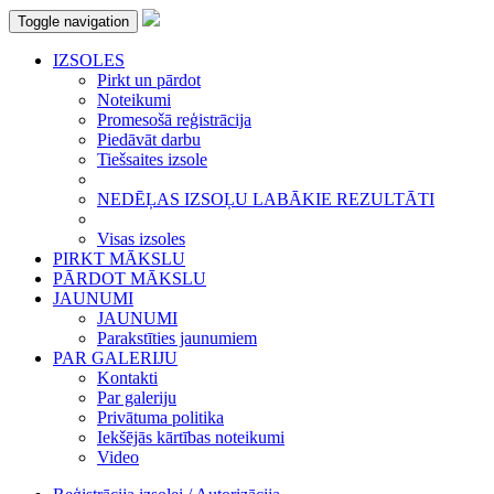
Toggle navigation
IZSOLES
Pirkt un pārdot
Noteikumi
Promesošā reģistrācija
Piedāvāt darbu
Tiešsaites izsole
NEDĒĻAS IZSOĻU LABĀKIE REZULTĀTI
Visas izsoles
PIRKT MĀKSLU
PĀRDOT MĀKSLU
JAUNUMI
JAUNUMI
Parakstīties jaunumiem
PAR GALERIJU
Kontakti
Par galeriju
Privātuma politika
Iekšējās kārtības noteikumi
Video