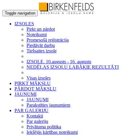
Toggle navigation
IZSOLES
Pirkt un pārdot
Noteikumi
Promesošā reģistrācija
Piedāvāt darbu
Tiešsaites izsole
IZSOLE. 10.augusts - 16. augusts
NEDĒĻAS IZSOĻU LABĀKIE REZULTĀTI
Visas izsoles
PIRKT MĀKSLU
PĀRDOT MĀKSLU
JAUNUMI
JAUNUMI
Parakstīties jaunumiem
PAR GALERIJU
Kontakti
Par galeriju
Privātuma politika
Iekšējās kārtības noteikumi