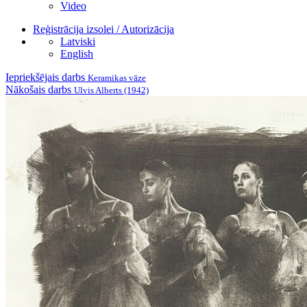
Video
Reģistrācija izsolei / Autorizācija
Latviski
English
Iepriekšējais darbs
Keramikas vāze
Nākošais darbs
Ulvis Alberts (1942)