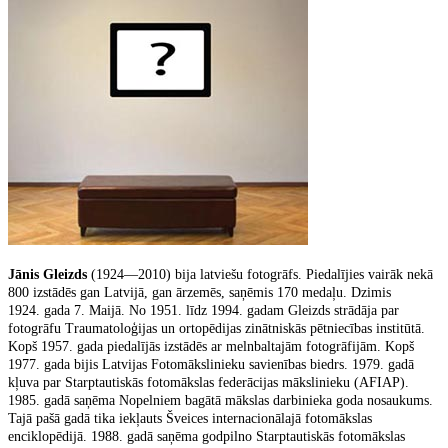
Jānis Gleizds
(1924—2010) bija latviešu fotogrāfs. Piedalījies vairāk nekā
800 izstādēs gan Latvijā, gan ārzemēs, saņēmis 170 medaļu. Dzimis
1924. gada 7. Maijā. No 1951. līdz 1994. gadam Gleizds strādāja par
fotogrāfu Traumatoloģijas un ortopēdijas zinātniskās pētniecības institūtā.
Kopš 1957. gada piedalījās izstādēs ar melnbaltajām fotogrāfijām. Kopš
1977. gada bijis Latvijas Fotomākslinieku savienības biedrs. 1979. gadā
kļuva par Starptautiskās fotomākslas federācijas mākslinieku (AFIAP).
1985. gadā saņēma Nopelniem bagātā mākslas darbinieka goda nosaukums.
Tajā pašā gadā tika iekļauts Šveices internacionālajā fotomākslas
enciklopēdijā. 1988. gadā saņēma godpilno Starptautiskās fotomākslas