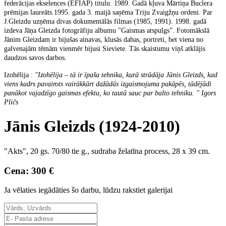
federācijas ekselences (EFIAP) titulu. 1989. Gadā kļuva Mārtiņa Buclera
prēmijas laureāts.1995. gada 3. maijā saņēma Triju Zvaigžņu ordeni. Par
J.Gleizdu uzņēma divas dokumentālās filmas (1985, 1991). 1998. gadā
izdeva Jāņa Gleizda fotogrāfiju albumu "Gaismas atspulgs”. Fotomākslā
Jānim Gleizdam ir bijušas ainavas, klusās dabas, portreti, bet viena no
galvenajām tēmām vienmēr bijusi Sieviete. Tās skaistumu viņš atklājis
daudzos savos darbos.
Izohēlija :
"Izohēlija – tā ir īpaša tehnika, kurā strādāja Jānis Gleizds, kad
viens kadrs pavairots vairākkārt dažādās izgaismojuma pakāpēs, tādējādi
panākot vajadzīgo gaismas efektu, ko tautā sauc par balto tehniku. " Igors
Pličs
Jānis Gleizds (1924-2010)
"Akts", 20 gs. 70/80 tie g., sudraba želatīna process, 28 x 39 cm.
Cena: 300 €
Ja vēlaties iegādāties šo darbu, lūdzu rakstiet galerijai