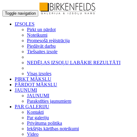
Toggle navigation
IZSOLES
Pirkt un pārdot
Noteikumi
Promesošā reģistrācija
Piedāvāt darbu
Tiešsaites izsole
NEDĒĻAS IZSOĻU LABĀKIE REZULTĀTI
Visas izsoles
PIRKT MĀKSLU
PĀRDOT MĀKSLU
JAUNUMI
JAUNUMI
Parakstīties jaunumiem
PAR GALERIJU
Kontakti
Par galeriju
Privātuma politika
Iekšējās kārtības noteikumi
Video