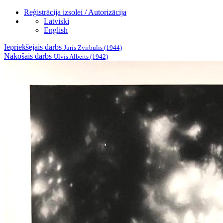
Reģistrācija izsolei / Autorizācija
Latviski
English
Iepriekšējais darbs
Juris Zvirbulis (1944)
Nākošais darbs
Ulvis Alberts (1942)