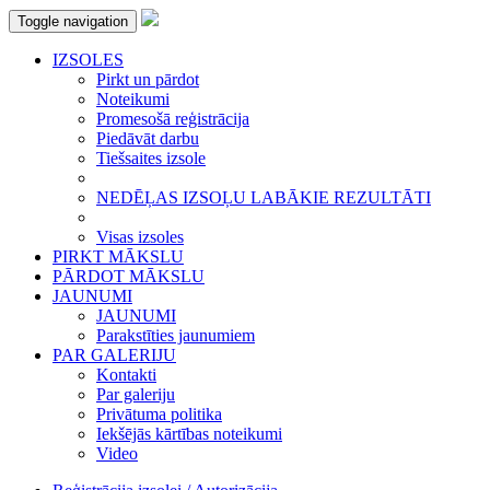
Toggle navigation
IZSOLES
Pirkt un pārdot
Noteikumi
Promesošā reģistrācija
Piedāvāt darbu
Tiešsaites izsole
NEDĒĻAS IZSOĻU LABĀKIE REZULTĀTI
Visas izsoles
PIRKT MĀKSLU
PĀRDOT MĀKSLU
JAUNUMI
JAUNUMI
Parakstīties jaunumiem
PAR GALERIJU
Kontakti
Par galeriju
Privātuma politika
Iekšējās kārtības noteikumi
Video