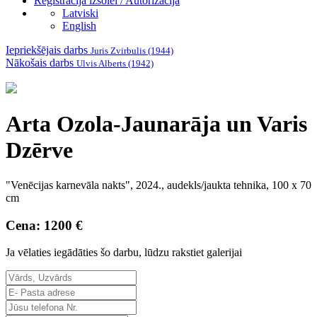
Reģistrācija izsolei / Autorizācija
Latviski
English
Iepriekšējais darbs
Juris Zvirbulis (1944)
Nākošais darbs
Ulvis Alberts (1942)
Arta Ozola-Jaunarāja un Varis
Dzērve
"Venēcijas karnevāla nakts", 2024., audekls/jaukta tehnika, 100 x 70
cm
Cena: 1200 €
Ja vēlaties iegādāties šo darbu, lūdzu rakstiet galerijai