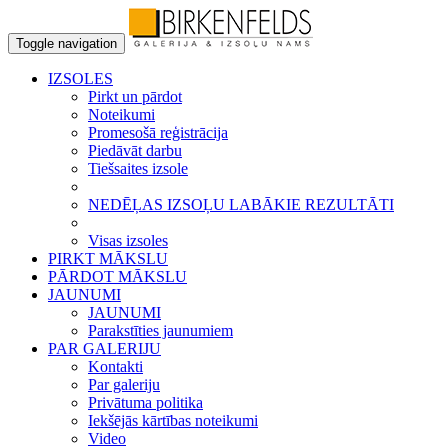
Toggle navigation
IZSOLES
Pirkt un pārdot
Noteikumi
Promesošā reģistrācija
Piedāvāt darbu
Tiešsaites izsole
NEDĒĻAS IZSOĻU LABĀKIE REZULTĀTI
Visas izsoles
PIRKT MĀKSLU
PĀRDOT MĀKSLU
JAUNUMI
JAUNUMI
Parakstīties jaunumiem
PAR GALERIJU
Kontakti
Par galeriju
Privātuma politika
Iekšējās kārtības noteikumi
Video