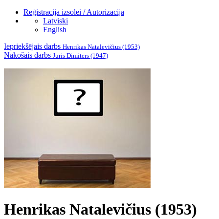
Reģistrācija izsolei / Autorizācija
Latviski
English
Iepriekšējais darbs
Henrikas Natalevičius (1953)
Nākošais darbs
Juris Dimiters (1947)
Henrikas Natalevičius (1953)