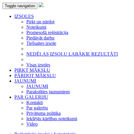
Toggle navigation
IZSOLES
Pirkt un pārdot
Noteikumi
Promesošā reģistrācija
Piedāvāt darbu
Tiešsaites izsole
NEDĒĻAS IZSOĻU LABĀKIE REZULTĀTI
Visas izsoles
PIRKT MĀKSLU
PĀRDOT MĀKSLU
JAUNUMI
JAUNUMI
Parakstīties jaunumiem
PAR GALERIJU
Kontakti
Par galeriju
Privātuma politika
Iekšējās kārtības noteikumi
Video