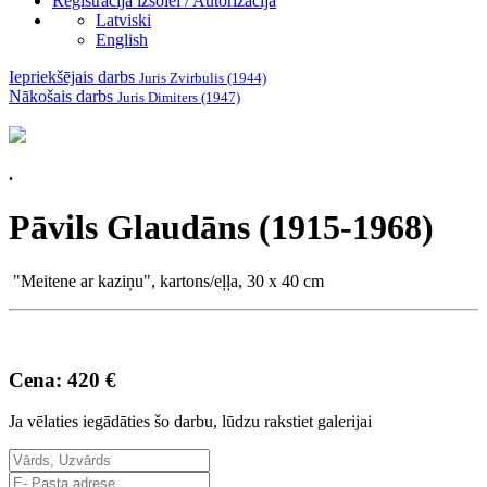
Reģistrācija izsolei / Autorizācija
Latviski
English
Iepriekšējais darbs
Juris Zvirbulis (1944)
Nākošais darbs
Juris Dimiters (1947)
.
Pāvils Glaudāns (1915-1968)
"Meitene ar kaziņu", kartons/eļļa, 30 x 40 cm
Cena: 420 €
Ja vēlaties iegādāties šo darbu, lūdzu rakstiet galerijai