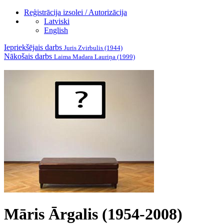
Reģistrācija izsolei / Autorizācija
Latviski
English
Iepriekšējais darbs
Juris Zvirbulis (1944)
Nākošais darbs
Laima Madara Lauriņa (1999)
Māris Ārgalis (1954-2008)