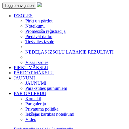
Toggle navigation
IZSOLES
Pirkt un pārdot
Noteikumi
Promesošā reģistrācija
Piedāvāt darbu
Tiešsaites izsole
NEDĒĻAS IZSOĻU LABĀKIE REZULTĀTI
Visas izsoles
PIRKT MĀKSLU
PĀRDOT MĀKSLU
JAUNUMI
JAUNUMI
Parakstīties jaunumiem
PAR GALERIJU
Kontakti
Par galeriju
Privātuma politika
Iekšējās kārtības noteikumi
Video