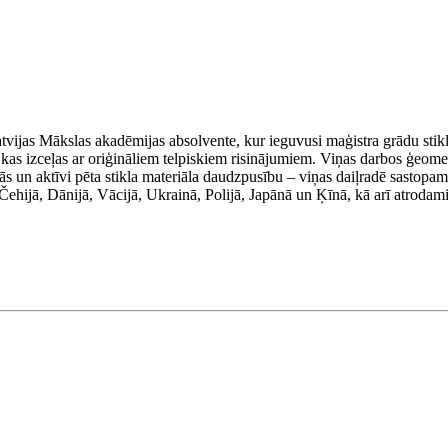
atvijas Mākslas akadēmijas absolvente, kur ieguvusi maģistra grādu stik
as izceļas ar oriģināliem telpiskiem risinājumiem. Viņas darbos ģeometr
 un aktīvi pēta stikla materiāla daudzpusību – viņas daiļradē sastopamas
Čehijā, Dānijā, Vācijā, Ukrainā, Polijā, Japānā un Ķīnā, kā arī atrodami