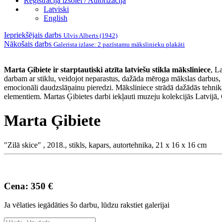
Reģistrācija izsolei / Autorizācija
Latviski
English
Iepriekšējais darbs
Ulvis Alberts (1942)
Nākošais darbs
Galerista izlase: 2 pazīstamu mākslinieku plakāti
Marta Ģibiete ir starptautiski atzīta latviešu stikla māksliniece
, L
darbam ar stiklu, veidojot neparastus, dažāda mēroga mākslas darbus, k
emocionāli daudzslāņainu pieredzi. Māksliniece strādā dažādās tehnikās
elementiem. Martas Ģibietes darbi iekļauti muzeju kolekcijās Latvijā, 
Marta Ģibiete
"Zilā skice" , 2018., stikls, kapars, autortehnika, 21 x 16 x 16 cm
Cena: 350 €
Ja vēlaties iegādāties šo darbu, lūdzu rakstiet galerijai