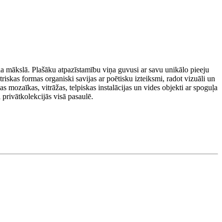
la mākslā. Plašāku atpazīstamību viņa guvusi ar savu unikālo pieeju
iskas formas organiski savijas ar poētisku izteiksmi, radot vizuāli un
 mozaīkas, vitrāžas, telpiskas instalācijas un vides objekti ar spoguļa
 privātkolekcijās visā pasaulē.