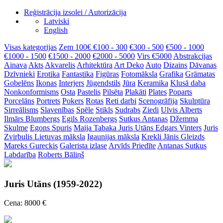
Reģistrācija izsolei / Autorizācija
Latviski
English
Visas kategorijas
Zem 100€
€100 - 300
€300 - 500
€500 - 1000
€1000 - 1500
€1500 - 2000
€2000 - 5000
Virs €5000
Abstrakcijas
Ainava
Akts
Akvarelis
Arhitektūra
Art Deko
Auto
Dizains
Dāvanas
Dzīvnieki
Erotika
Fantastika
Figūras
Fotomāksla
Grafika
Grāmatas
Gobelēns
Ikonas
Interjers
Jūgendstils
Jūra
Keramika
Klusā daba
Nonkonformisms
Osta
Pastelis
Pilsēta
Plakāti
Plates
Poparts
Porcelāns
Portrets
Pokers
Rotas
Reti darbi
Scenogrāfija
Skulptūra
Sirreālisms
Slavenības
Spēle
Stikls
Sudrabs
Ziedi
Ulvis Alberts
Ilmārs Blumbergs
Egils Rozenbergs
Sutkus Antanas
Džemma
Skulme
Egons Spuris
Maija Tabaka
Juris Utāns
Edgars Vinters
Juris
Zvirbulis
Lietuvas māksla
Igaunijas māksla
Krekli
Jānis Gleizds
Mareks Gureckis
Galerista izlase
Arvīds Priedīte
Antanas Sutkus
Labdarība
Roberts Bāliņš
Juris Utāns (1959-2022)
Cena: 8000 €