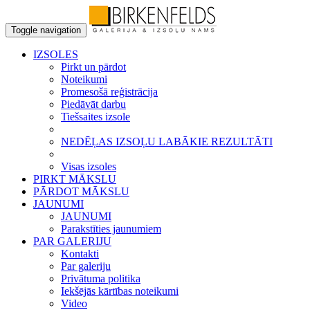
Toggle navigation
IZSOLES
Pirkt un pārdot
Noteikumi
Promesošā reģistrācija
Piedāvāt darbu
Tiešsaites izsole
NEDĒĻAS IZSOĻU LABĀKIE REZULTĀTI
Visas izsoles
PIRKT MĀKSLU
PĀRDOT MĀKSLU
JAUNUMI
JAUNUMI
Parakstīties jaunumiem
PAR GALERIJU
Kontakti
Par galeriju
Privātuma politika
Iekšējās kārtības noteikumi
Video