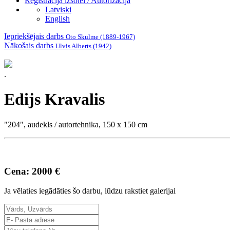
Reģistrācija izsolei / Autorizācija
Latviski
English
Iepriekšējais darbs
Oto Skulme (1889-1967)
Nākošais darbs
Ulvis Alberts (1942)
.
Edijs Kravalis
"204", audekls / autortehnika, 150 x 150 cm
Cena: 2000 €
Ja vēlaties iegādāties šo darbu, lūdzu rakstiet galerijai