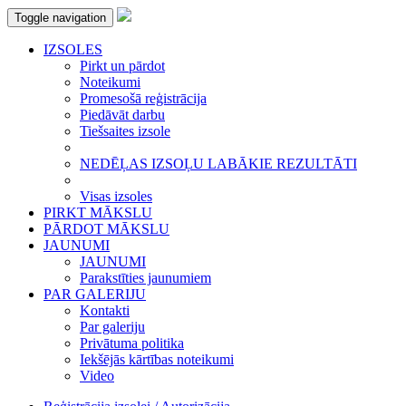
Toggle navigation
IZSOLES
Pirkt un pārdot
Noteikumi
Promesošā reģistrācija
Piedāvāt darbu
Tiešsaites izsole
NEDĒĻAS IZSOĻU LABĀKIE REZULTĀTI
Visas izsoles
PIRKT MĀKSLU
PĀRDOT MĀKSLU
JAUNUMI
JAUNUMI
Parakstīties jaunumiem
PAR GALERIJU
Kontakti
Par galeriju
Privātuma politika
Iekšējās kārtības noteikumi
Video