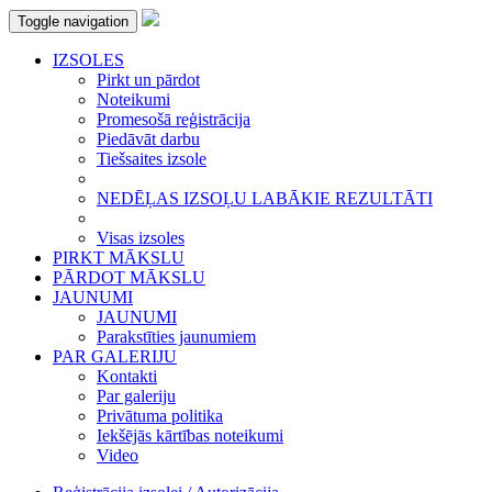
Toggle navigation
IZSOLES
Pirkt un pārdot
Noteikumi
Promesošā reģistrācija
Piedāvāt darbu
Tiešsaites izsole
NEDĒĻAS IZSOĻU LABĀKIE REZULTĀTI
Visas izsoles
PIRKT MĀKSLU
PĀRDOT MĀKSLU
JAUNUMI
JAUNUMI
Parakstīties jaunumiem
PAR GALERIJU
Kontakti
Par galeriju
Privātuma politika
Iekšējās kārtības noteikumi
Video