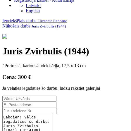
Reģistrācija izsolei / Autorizācija
Latviski
English
Iepriekšējais darbs
Elizabete Rancāne
Nākošais darbs
Juris Zvirbulis (1944)
Juris Zvirbulis (1944)
"Portrets", kartons/audekls/eļļa, 17,5 x 13 cm
Cena: 300 €
Ja vēlaties iegādāties šo darbu, lūdzu rakstiet galerijai