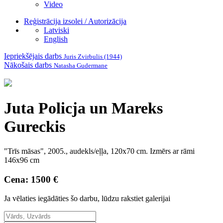
Video
Reģistrācija izsolei / Autorizācija
Latviski
English
Iepriekšējais darbs
Juris Zvirbulis (1944)
Nākošais darbs
Natasha Gudermane
Juta Policja un Mareks
Gureckis
"Trīs māsas", 2005., audekls/eļļa, 120x70 cm. Izmērs ar rāmi
146x96 cm
Cena: 1500 €
Ja vēlaties iegādāties šo darbu, lūdzu rakstiet galerijai