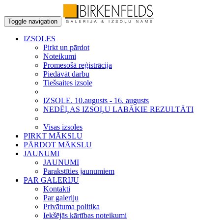
Toggle navigation
IZSOLES
Pirkt un pārdot
Noteikumi
Promesošā reģistrācija
Piedāvāt darbu
Tiešsaites izsole
IZSOLE. 10.augusts - 16. augusts
NEDĒĻAS IZSOĻU LABĀKIE REZULTĀTI
Visas izsoles
PIRKT MĀKSLU
PĀRDOT MĀKSLU
JAUNUMI
JAUNUMI
Parakstīties jaunumiem
PAR GALERIJU
Kontakti
Par galeriju
Privātuma politika
Iekšējās kārtības noteikumi