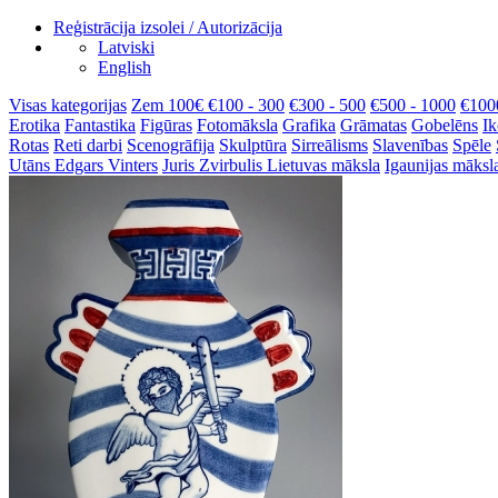
Reģistrācija izsolei / Autorizācija
Latviski
English
Visas kategorijas
Zem 100€
€100 - 300
€300 - 500
€500 - 1000
€100
Erotika
Fantastika
Figūras
Fotomāksla
Grafika
Grāmatas
Gobelēns
Ik
Rotas
Reti darbi
Scenogrāfija
Skulptūra
Sirreālisms
Slavenības
Spēle
Utāns
Edgars Vinters
Juris Zvirbulis
Lietuvas māksla
Igaunijas māksl