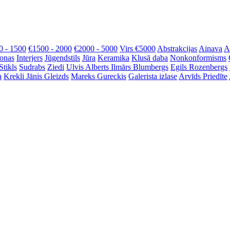
0 - 1500
€1500 - 2000
€2000 - 5000
Virs €5000
Abstrakcijas
Ainava
A
onas
Interjers
Jūgendstils
Jūra
Keramika
Klusā daba
Nonkonformisms
Stikls
Sudrabs
Ziedi
Ulvis Alberts
Ilmārs Blumbergs
Egils Rozenbergs
a
Krekli
Jānis Gleizds
Mareks Gureckis
Galerista izlase
Arvīds Priedīte