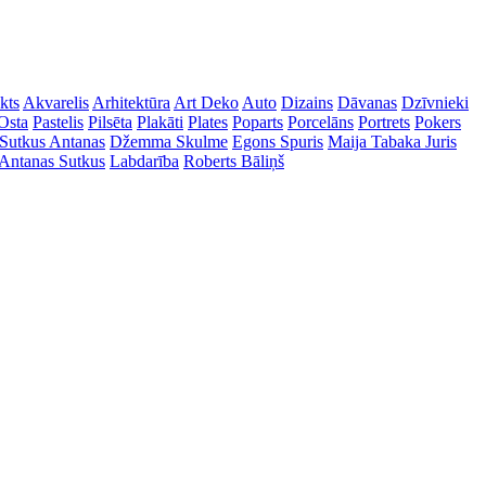
kts
Akvarelis
Arhitektūra
Art Deko
Auto
Dizains
Dāvanas
Dzīvnieki
Osta
Pastelis
Pilsēta
Plakāti
Plates
Poparts
Porcelāns
Portrets
Pokers
Sutkus Antanas
Džemma Skulme
Egons Spuris
Maija Tabaka
Juris
Antanas Sutkus
Labdarība
Roberts Bāliņš