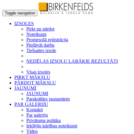
Toggle navigation
IZSOLES
Pirkt un pārdot
Noteikumi
Promesošā reģistrācija
Piedāvāt darbu
Tiešsaites izsole
NEDĒĻAS IZSOĻU LABĀKIE REZULTĀTI
Visas izsoles
PIRKT MĀKSLU
PĀRDOT MĀKSLU
JAUNUMI
JAUNUMI
Parakstīties jaunumiem
PAR GALERIJU
Kontakti
Par galeriju
Privātuma politika
Iekšējās kārtības noteikumi
Video