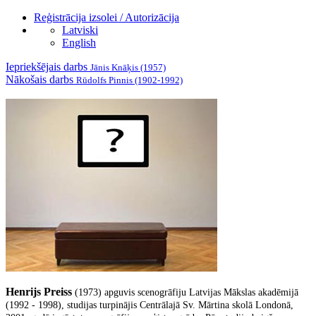
Reģistrācija izsolei / Autorizācija
Latviski
English
Iepriekšējais darbs
Jānis Knāķis (1957)
Nākošais darbs
Rūdolfs Pinnis (1902-1992)
Henrijs Preiss
(1973) apguvis scenogrāfiju Latvijas Mākslas akadēmijā
(1992 - 1998), studijas turpinājis Centrālajā Sv. Mārtina skolā Londonā,