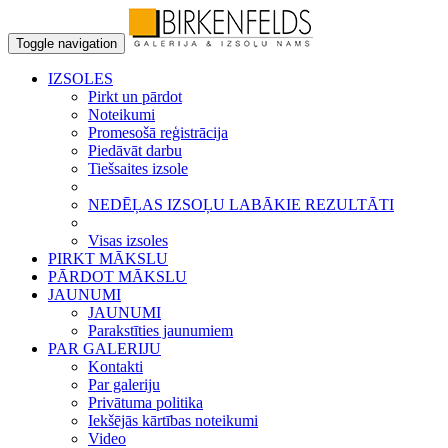
Toggle navigation
IZSOLES
Pirkt un pārdot
Noteikumi
Promesošā reģistrācija
Piedāvāt darbu
Tiešsaites izsole
NEDĒĻAS IZSOĻU LABĀKIE REZULTĀTI
Visas izsoles
PIRKT MĀKSLU
PĀRDOT MĀKSLU
JAUNUMI
JAUNUMI
Parakstīties jaunumiem
PAR GALERIJU
Kontakti
Par galeriju
Privātuma politika
Iekšējās kārtības noteikumi
Video