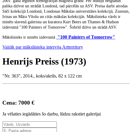
2001. gadā iegūstot scenogrāfijas maģistra grādu. Pēc studiju beigšanas
palika dzīvot un strādāt Londonā, tad pārcēlās uz ASV. Preisa darbi atrodas
Sāči kolekcijā Londonā, Londonas Mākslas universitātes kolekcijā, Zuzeum,
Irinas un Māra Vītolu un citās mākslas kolekcijās.
Mākslinieka vārds ir
minēts slavenā galerista un kuratora Kurt Beers un Thames & Hudson
izdevumā "100 Painters of Tomorrow". Šobrīd dzīvo un strādā ASV.
"100 Painters of Tomorrow"
Mākslinieks ir minēts izdevumā
Vairāk par mākslinieku intervija Artterritory
Henrijs Preiss (1973)
"Nr. 363", 2014., koks/akrils, 82 x 122 cm
Cena: 7000 €
Ja vēlaties iegādāties šo darbu, lūdzu rakstiet galerijai