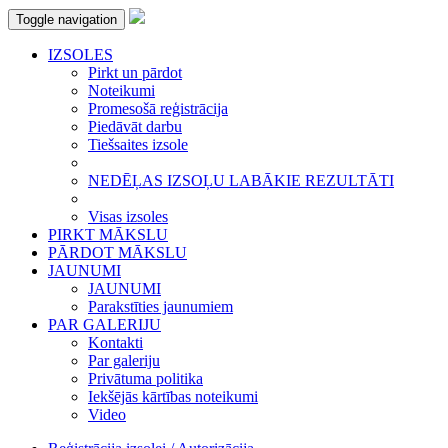
Toggle navigation
IZSOLES
Pirkt un pārdot
Noteikumi
Promesošā reģistrācija
Piedāvāt darbu
Tiešsaites izsole
NEDĒĻAS IZSOĻU LABĀKIE REZULTĀTI
Visas izsoles
PIRKT MĀKSLU
PĀRDOT MĀKSLU
JAUNUMI
JAUNUMI
Parakstīties jaunumiem
PAR GALERIJU
Kontakti
Par galeriju
Privātuma politika
Iekšējās kārtības noteikumi
Video