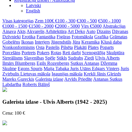
Reģistrācija izsolei / Autorizācija
Latviski
English
Visas kategorijas
Zem 100€
€100 - 300
€300 - 500
€500 - 1000
€1000 - 1500
€1500 - 2000
€2000 - 5000
Virs €5000
Abstrakcijas
Ainava
Akts
Akvarelis
Arhitektūra
Art Deko
Auto
Dizains
Dāvanas
Dzīvnieki
Erotika
Fantastika
Figūras
Fotomāksla
Grafika
Grāmatas
Gobelēns
Ikonas
Interjers
Jūgendstils
Jūra
Keramika
Klusā daba
Nonkonformisms
Osta
Pastelis
Pilsēta
Plakāti
Plates
Poparts
Porcelāns
Portrets
Pokers
Rotas
Reti darbi
Scenogrāfija
Skulptūra
Sirreālisms
Slavenības
Spēle
Stikls
Sudrabs
Ziedi
Ulvis Alberts
Ilmārs Blumbergs
Egils Rozenbergs
Sutkus Antanas
Džemma
Skulme
Egons Spuris
Maija Tabaka
Juris Utāns
Edgars Vinters
Juris
Zvirbulis
Lietuvas māksla
Igaunijas māksla
Krekli
Jānis Gleizds
Mareks Gureckis
Galerista izlase
Arvīds Priedīte
Antanas Sutkus
Labdarība
Roberts Bāliņš
Galerista izlase - Ulvis Alberts (1942 - 2025)
Cena: 100 €