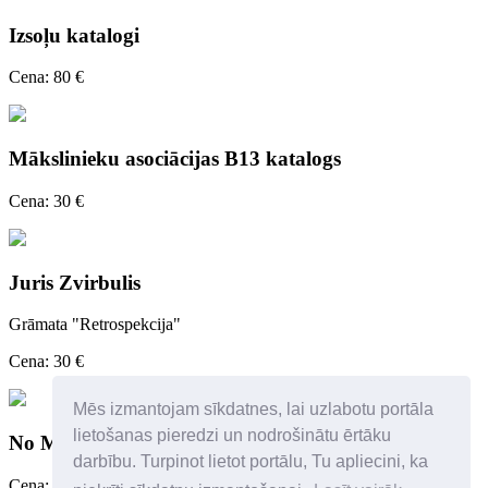
Izsoļu katalogi
Cena: 80 €
Mākslinieku asociācijas B13 katalogs
Cena: 30 €
Juris Zvirbulis
Grāmata "Retrospekcija"
Cena: 30 €
Mēs izmantojam sīkdatnes, lai uzlabotu portāla
lietošanas pieredzi un nodrošinātu ērtāku
No Mārtiņa Rītiņa grāmatu plaukta
darbību. Turpinot lietot portālu, Tu apliecini, ka
Cena: 20 €