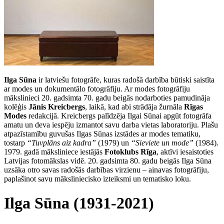
Ilga Sūna
ir latviešu fotogrāfe, kuras radošā darbība būtiski saistīta
ar modes un dokumentālo fotogrāfiju. Ar modes fotogrāfiju
mākslinieci 20. gadsimta 70. gadu beigās nodarboties pamudināja
kolēģis
Jānis Kreicbergs
, laikā, kad abi strādāja žurnāla
Rīgas
Modes
redakcijā. Kreicbergs palīdzēja Ilgai Sūnai apgūt fotogrāfa
amatu un deva iespēju izmantot savu darba vietas laboratoriju. Plašu
atpazīstamību guvušas Ilgas Sūnas izstādes ar modes tematiku,
tostarp
“Tuvplāns aiz kadra”
(1979) un
“Sieviete un mode”
(1984).
1979. gadā māksliniece iestājās
Fotoklubs Rīga
, aktīvi iesaistoties
Latvijas fotomākslas vidē. 20. gadsimta 80. gadu beigās Ilga Sūna
uzsāka otro savas radošās darbības virzienu – ainavas fotogrāfiju,
paplašinot savu māksliniecisko izteiksmi un tematisko loku.
Ilga Sūna (1931-2021)