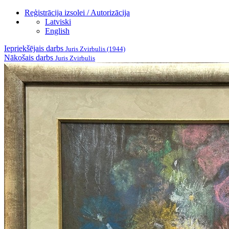
Reģistrācija izsolei / Autorizācija
Latviski
English
Iepriekšējais darbs
Juris Zvirbulis (1944)
Nākošais darbs
Juris Zvirbulis