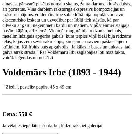
ainavas, pārsvarā pilsētas nomaļu skatus, žanra darbus, klusās dabas,
arī portretus. Viņa darbiem raksturīgs ekspresīvs kompozīcijas un
krāsu risinājums.Voldemārs Irbe sabiedrībā bija populārs ar savu
ekscentrisko izskatu un uzvedību: par Irbīti tiek stāstīts, kā par
cilvēku ar garu, neķemmētu bārdu un matiem, viņš vienmēr staigāja
basām kājām, arī ziemā. Vienmēr mugurā bija redzams melnais,
mētelim līdzīgais apģērba gabals, kurā tērpies viņš bieži bija redzams
ielās, kājas zem sevis sakrustojis, zīmējam ar saviem paštaisītajiem
krītiņiem. Kā Irbītis pats apgalvojis „Ja kājas ir basas un aukstas, tad
galva ātrāk strādā.“ Par Voldemāru Irbi saglabājies ļoti maz faktu,
vairāk leģendas un nostāsti
Voldemārs Irbe (1893 - 1944)
"Ziedi", pastelis/ papīrs, 45 x 49 cm
Cena: 550 €
Ja vēlaties iegādāties šo darbu, lūdzu rakstiet galerijai