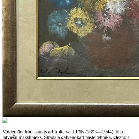
Voldemārs Irbe, saukts arī Irbīte vai Irbītis (1893—1944), bija
latviešu mākslinieks. Strādāja galvenokārt pasteļtehnikā, gleznoja