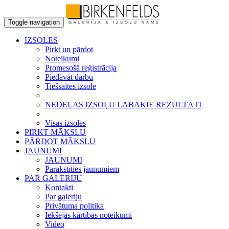
Toggle navigation
IZSOLES
Pirkt un pārdot
Noteikumi
Promesošā reģistrācija
Piedāvāt darbu
Tiešsaites izsole
NEDĒĻAS IZSOĻU LABĀKIE REZULTĀTI
Visas izsoles
PIRKT MĀKSLU
PĀRDOT MĀKSLU
JAUNUMI
JAUNUMI
Parakstīties jaunumiem
PAR GALERIJU
Kontakti
Par galeriju
Privātuma politika
Iekšējās kārtības noteikumi
Video