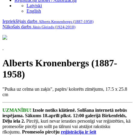
Reģistrācija izsolei / Autorizācija
Latviski
English
Iepriekšējais darbs
Alberts Kronenbergs (1887-1958)
Nākošais darbs
Jānis Gleizds (1924-2010)
.
Alberts Kronenbergs (1887-
1958)
"Puika uz celma un zaķis", papīrs/ kolorēts zīmējums, 17.5 x 25.8
cm
UZMANĪBU!
Izsole notiks klātienē. Solīšana internetā nebūs
iespējama.
Sākums 18.aprīlī plkst. 12:00 galerijā Birkenfelds,
Dēļu iela 2.
Pircēji, kuri nevar ierasties personīgi var reģistrēties, kā
promesošie pircēji un solīt pa tālruni vai atstājot rakstisku
rīkojumu.
Promesošo pircēju
reģistrācija ir šeit