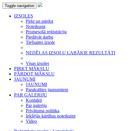
Toggle navigation
IZSOLES
Pirkt un pārdot
Noteikumi
Promesošā reģistrācija
Piedāvāt darbu
Tiešsaites izsole
NEDĒĻAS IZSOĻU LABĀKIE REZULTĀTI
Visas izsoles
PIRKT MĀKSLU
PĀRDOT MĀKSLU
JAUNUMI
JAUNUMI
Parakstīties jaunumiem
PAR GALERIJU
Kontakti
Par galeriju
Privātuma politika
Iekšējās kārtības noteikumi
Video