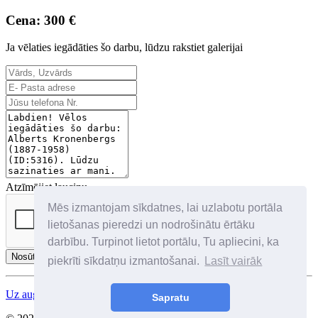
Cena: 300 €
Ja vēlaties iegādāties šo darbu, lūdzu rakstiet galerijai
Atzīmējiet lauciņu
Mēs izmantojam sīkdatnes, lai uzlabotu portāla
lietošanas pieredzi un nodrošinātu ērtāku
darbību. Turpinot lietot portālu, Tu apliecini, ka
Nosūtīt
piekrīti sīkdatņu izmantošanai.
Lasīt vairāk
Uz augšu
Sapratu