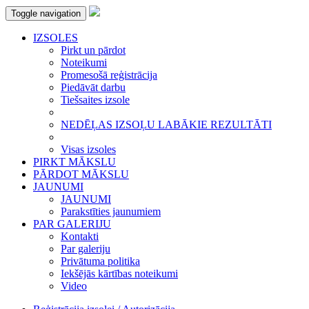
Toggle navigation
IZSOLES
Pirkt un pārdot
Noteikumi
Promesošā reģistrācija
Piedāvāt darbu
Tiešsaites izsole
NEDĒĻAS IZSOĻU LABĀKIE REZULTĀTI
Visas izsoles
PIRKT MĀKSLU
PĀRDOT MĀKSLU
JAUNUMI
JAUNUMI
Parakstīties jaunumiem
PAR GALERIJU
Kontakti
Par galeriju
Privātuma politika
Iekšējās kārtības noteikumi
Video