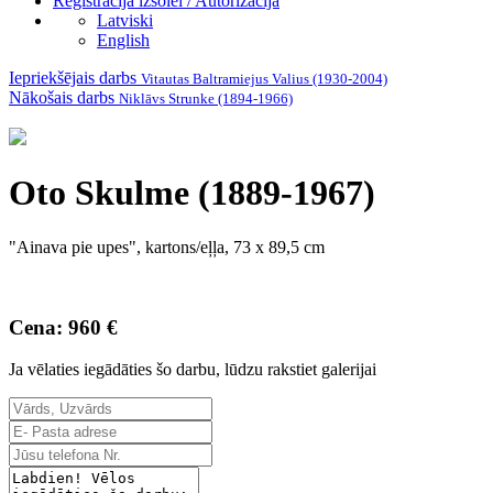
Reģistrācija izsolei / Autorizācija
Latviski
English
Iepriekšējais darbs
Vitautas Baltramiejus Valius (1930-2004)
Nākošais darbs
Niklāvs Strunke (1894-1966)
Oto Skulme (1889-1967)
"Ainava pie upes", kartons/eļļa, 73 x 89,5 cm
Cena: 960 €
Ja vēlaties iegādāties šo darbu, lūdzu rakstiet galerijai