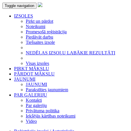
Toggle navigation
IZSOLES
Pirkt un pārdot
Noteikumi
Promesošā reģistrācija
Piedāvāt darbu
Tiešsaites izsole
NEDĒĻAS IZSOĻU LABĀKIE REZULTĀTI
Visas izsoles
PIRKT MĀKSLU
PĀRDOT MĀKSLU
JAUNUMI
JAUNUMI
Parakstīties jaunumiem
PAR GALERIJU
Kontakti
Par galeriju
Privātuma politika
Iekšējās kārtības noteikumi
Video