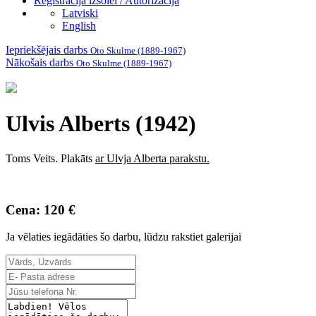
Reģistrācija izsolei / Autorizācija
Latviski
English
Iepriekšējais darbs
Oto Skulme (1889-1967)
Nākošais darbs
Oto Skulme (1889-1967)
Ulvis Alberts (1942)
Toms Veits. Plakāts
ar Ulvja Alberta parakstu.
Cena: 120 €
Ja vēlaties iegādāties šo darbu, lūdzu rakstiet galerijai