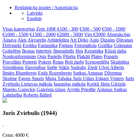
Reģistrācija izsolei / Autorizācija
Latviski
English
Visas kategorijas
Zem 100€
€100 - 300
€300 - 500
€500 - 1000
€1000 - 1500
€1500 - 2000
€2000 - 5000
Virs €5000
Abstrakcijas
Ainava
Akts
Akvarelis
Arhitektūra
Art Deko
Auto
Dizains
Dāvanas
Dzīvnieki
Erotika
Fantastika
Figūras
Fotomāksla
Grafika
Grāmatas
Gobelēns
Ikonas
Interjers
Jūgendstils
Jūra
Keramika
Klusā daba
Nonkonformisms
Osta
Pastelis
Pilsēta
Plakāti
Plates
Poparts
Porcelāns
Portrets
Pokers
Rotas
Reti darbi
Scenogrāfija
Skulptūra
Sirreālisms
Slavenības
Spēle
Stikls
Sudrabs
Ziedi
Ulvis Alberts
Ilmārs Blumbergs
Egils Rozenbergs
Sutkus Antanas
Džemma
Skulme
Egons Spuris
Maija Tabaka
Juris Utāns
Edgars Vinters
Juris
Zvirbulis
Lietuvas māksla
Igaunijas māksla
Krekli
Jānis Gleizds
Mareks Gureckis
Galerista izlase
Arvīds Priedīte
Antanas Sutkus
Labdarība
Roberts Bāliņš
Juris Zvirbulis (1944)
.
Cena: 4000 €