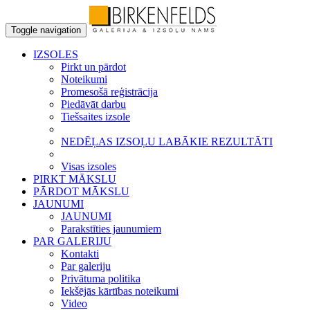
Toggle navigation
IZSOLES
Pirkt un pārdot
Noteikumi
Promesošā reģistrācija
Piedāvāt darbu
Tiešsaites izsole
NEDĒĻAS IZSOĻU LABĀKIE REZULTĀTI
Visas izsoles
PIRKT MĀKSLU
PĀRDOT MĀKSLU
JAUNUMI
JAUNUMI
Parakstīties jaunumiem
PAR GALERIJU
Kontakti
Par galeriju
Privātuma politika
Iekšējās kārtības noteikumi
Video