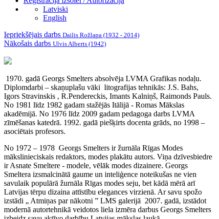
Reģistrācija izsolei / Autorizācija
Latviski
English
Iepriekšējais darbs
Dailis Rožlapa (1932 - 2014)
Nākošais darbs
Ulvis Alberts (1942)
1970. gadā Georgs Smelters absolvēja LVMA Grafikas nodaļu.
Diplomdarbi – skaņuplašu vāki litografijas tehnikās: J.S. Bahs,
Igors Stravinskis , R.Pendereckis, Imants Kalniņš, Raimonds Pauls.
No 1981 līdz 1982 gadam stažējās Itālijā - Romas Mākslas
akadēmijā. No 1976 līdz 2009 gadam pedagoga darbs LVMA
zīmēšanas katedrā. 1992. gadā piešķirts docenta grāds, no 1998 –
asociētais profesors.
No 1972 – 1978 Georgs Smelters ir žurnāla Rīgas Modes
mākslinieciskais redaktors, modes plakātu autors. Viņa dzīvesbiedre
ir Asnate Smeltere - modele, vēlāk modes dizainere. Georgs
Smeltera izsmalcinātā gaume un inteliģence noteikušas ne vien
savulaik populārā žurnāla Rīgas modes seju, bet kādā mērā arī
Latvijas tērpu dizaina attīstību elegances virzienā. Ar savu spožo
izstādi „ Atmiņas par nākotni ” LMS galerijā 2007. gadā, izstādot
modernā autortehnikā veidotos liela izmēra darbus Georgs Smelters
izbeidz savu aktīvo darbību Latvijas mākslas laukā.