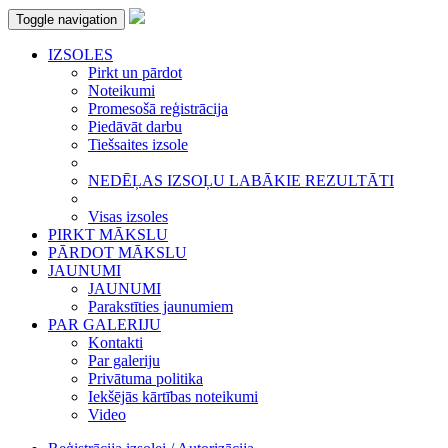
Toggle navigation
IZSOLES
Pirkt un pārdot
Noteikumi
Promesošā reģistrācija
Piedāvāt darbu
Tiešsaites izsole
NEDĒĻAS IZSOĻU LABĀKIE REZULTĀTI
Visas izsoles
PIRKT MĀKSLU
PĀRDOT MĀKSLU
JAUNUMI
JAUNUMI
Parakstīties jaunumiem
PAR GALERIJU
Kontakti
Par galeriju
Privātuma politika
Iekšējās kārtības noteikumi
Video