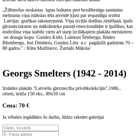
„Žilbinošas neskartas lapas baltums pret bezdibenīgu samtainu
melnumu viņa mākslas tēla atveidē kļust par iespaidīgu iezīmi
Latvijas grafikas raksturojumā. Viņa izcilās dotības zīmēšanā, īpašs
gleznieciskums un mākslinieka paustā emocionalitāte ir īpašibas, kas
nodrošina viņa stabilu vietu arī starp izcilākajiem plakāta meistariem
un draugu kopu Gunāru Kirki, Laimoni Šēnbergu, Ilmāru
Blumbergu, Juri Dimiteru, Gunāru Lūsi u.c pagājušā gadsimta 70 –
80 gados." / Rūta Muižniece, Žurnāls Māksla/
Georgs Smelters (1942 - 2014)
Izstādes plakāts ''Latviešu glezniecība privātkolekcijās'',1986.,
ofsets, tirāža 150 eks., 89x59 cm
Cena: 70 €
Ja vēlaties iegādāties šo darbu, lūdzu rakstiet galerijai