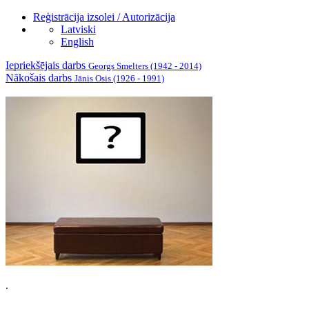
Reģistrācija izsolei / Autorizācija
Latviski
English
Iepriekšējais darbs
Georgs Smelters (1942 - 2014)
Nākošais darbs
Jānis Osis (1926 - 1991)
.