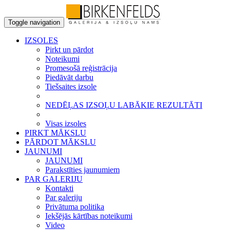
Toggle navigation
IZSOLES
Pirkt un pārdot
Noteikumi
Promesošā reģistrācija
Piedāvāt darbu
Tiešsaites izsole
NEDĒĻAS IZSOĻU LABĀKIE REZULTĀTI
Visas izsoles
PIRKT MĀKSLU
PĀRDOT MĀKSLU
JAUNUMI
JAUNUMI
Parakstīties jaunumiem
PAR GALERIJU
Kontakti
Par galeriju
Privātuma politika
Iekšējās kārtības noteikumi
Video