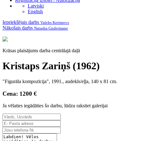
Reģistrācija izsolei / Autorizācija
Latviski
English
Iepriekšējais darbs
Valehs Kerimovs
Nākošais darbs
Natasha Gudermane
Krāsas plaisājums darba centrālajā daļā
Kristaps Zariņš (1962)
"Figurāla kompozīcija", 1991., audekls/eļļa, 140 x 81 cm.
Cena: 1200 €
Ja vēlaties iegādāties šo darbu, lūdzu rakstiet galerijai