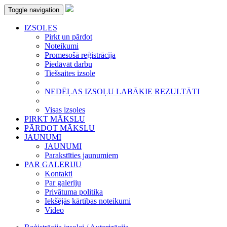
Toggle navigation
IZSOLES
Pirkt un pārdot
Noteikumi
Promesošā reģistrācija
Piedāvāt darbu
Tiešsaites izsole
NEDĒĻAS IZSOĻU LABĀKIE REZULTĀTI
Visas izsoles
PIRKT MĀKSLU
PĀRDOT MĀKSLU
JAUNUMI
JAUNUMI
Parakstīties jaunumiem
PAR GALERIJU
Kontakti
Par galeriju
Privātuma politika
Iekšējās kārtības noteikumi
Video