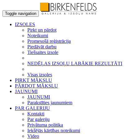
Toggle navigation
IZSOLES
Pirkt un pārdot
Noteikumi
Promesošā reģistrācija
Piedāvāt darbu
Tiešsaites izsole
NEDĒĻAS IZSOĻU LABĀKIE REZULTĀTI
Visas izsoles
PIRKT MĀKSLU
PĀRDOT MĀKSLU
JAUNUMI
JAUNUMI
Parakstīties jaunumiem
PAR GALERIJU
Kontakti
Par galeriju
Privātuma politika
Iekšējās kārtības noteikumi
Video