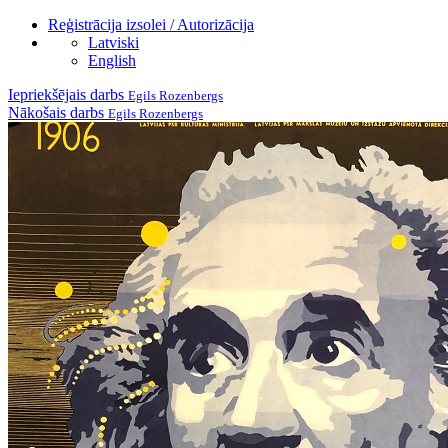
Reģistrācija izsolei / Autorizācija
Latviski
English
Iepriekšējais darbs
Egils Rozenbergs
Nākošais darbs
Egils Rozenbergs