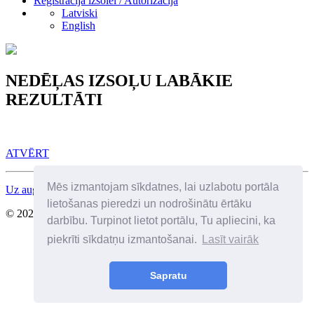
Reģistrācija izsolei / Autorizācija
Latviski
English
NEDĒĻAS IZSOĻU LABĀKIE
REZULTĀTI
ATVĒRT
Mēs izmantojam sīkdatnes, lai uzlabotu portāla
Uz augšu
lietošanas pieredzi un nodrošinātu ērtāku
© 2026 Visas tiesības aizsargātas. SIA Birkenfelds
darbību. Turpinot lietot portālu, Tu apliecini, ka
piekrīti sīkdatņu izmantošanai.
Lasīt vairāk
Sapratu