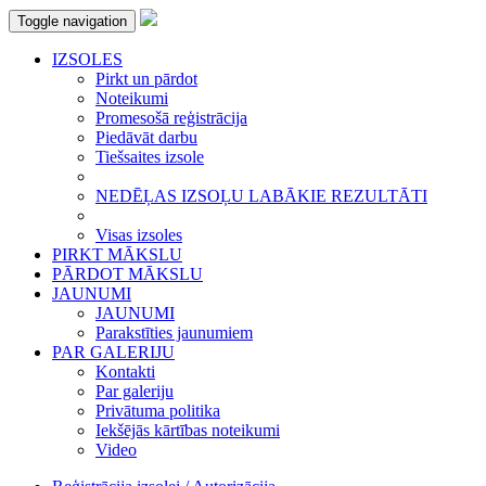
Toggle navigation
IZSOLES
Pirkt un pārdot
Noteikumi
Promesošā reģistrācija
Piedāvāt darbu
Tiešsaites izsole
NEDĒĻAS IZSOĻU LABĀKIE REZULTĀTI
Visas izsoles
PIRKT MĀKSLU
PĀRDOT MĀKSLU
JAUNUMI
JAUNUMI
Parakstīties jaunumiem
PAR GALERIJU
Kontakti
Par galeriju
Privātuma politika
Iekšējās kārtības noteikumi
Video