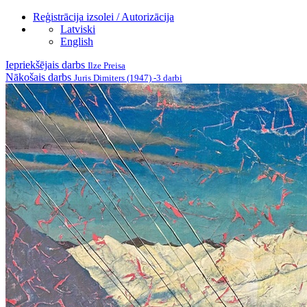
Reģistrācija izsolei / Autorizācija
Latviski
English
Iepriekšējais darbs
Ilze Preisa
Nākošais darbs
Juris Dimiters (1947) -3 darbi