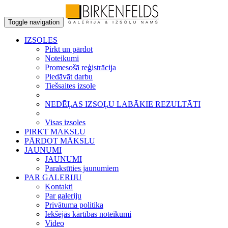
Toggle navigation
IZSOLES
Pirkt un pārdot
Noteikumi
Promesošā reģistrācija
Piedāvāt darbu
Tiešsaites izsole
NEDĒĻAS IZSOĻU LABĀKIE REZULTĀTI
Visas izsoles
PIRKT MĀKSLU
PĀRDOT MĀKSLU
JAUNUMI
JAUNUMI
Parakstīties jaunumiem
PAR GALERIJU
Kontakti
Par galeriju
Privātuma politika
Iekšējās kārtības noteikumi
Video