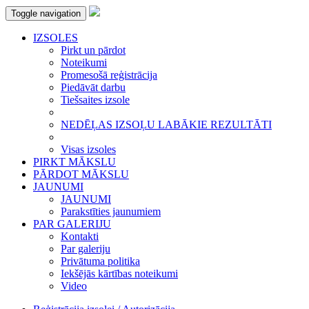
Toggle navigation
IZSOLES
Pirkt un pārdot
Noteikumi
Promesošā reģistrācija
Piedāvāt darbu
Tiešsaites izsole
NEDĒĻAS IZSOĻU LABĀKIE REZULTĀTI
Visas izsoles
PIRKT MĀKSLU
PĀRDOT MĀKSLU
JAUNUMI
JAUNUMI
Parakstīties jaunumiem
PAR GALERIJU
Kontakti
Par galeriju
Privātuma politika
Iekšējās kārtības noteikumi
Video