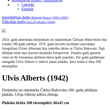
Reģistrācija izsolei / Autorizācija
Latviski
English
Iepriekšējais darbs
Rūdolfs Pinnis (1902-1992)
Nākošais darbs
Juris Zvirbulis (1944)
2024. gadā amerikāņu dzejniekam un rakstniekam Čārlzam Bukovskim tika
svinēta 100 gadu jubileja. 1976. gadā latviešu izcelsmes amerikāņu
fotogrāfam Ulvim Albertam bija izdevība tikties ar Čārlzu Bukovski. Šajā
tikšanās reizē tapa slavenā dzejnieka fotoportreti. Daudzu gadu garumā
viens no šīs fotosesijas darbiem kļuva īpaši populārs. Par godu gaidāmajai
simtgadei Ulvis Alberts ir izdevis jaunu plakātu, kura tirāža ir tikai 100
eksemplāru.
Ulvis Alberts (1942)
Dzejnieka un rakstnieka Čārlza Bukovska 100. gadu jubilejas
plakāts. Ulvja Alberta arhīva zīmogs
Plakāta tirāža 100 eksemplāri, 66x45 cm