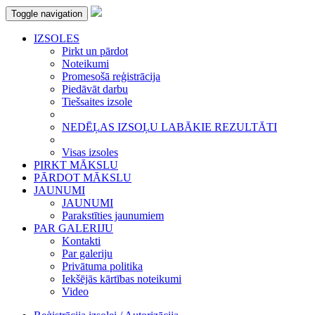
Toggle navigation
IZSOLES
Pirkt un pārdot
Noteikumi
Promesošā reģistrācija
Piedāvāt darbu
Tiešsaites izsole
NEDĒĻAS IZSOĻU LABĀKIE REZULTĀTI
Visas izsoles
PIRKT MĀKSLU
PĀRDOT MĀKSLU
JAUNUMI
JAUNUMI
Parakstīties jaunumiem
PAR GALERIJU
Kontakti
Par galeriju
Privātuma politika
Iekšējās kārtības noteikumi
Video