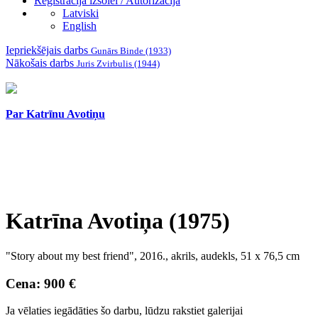
Reģistrācija izsolei / Autorizācija
Latviski
English
Iepriekšējais darbs
Gunārs Binde (1933)
Nākošais darbs
Juris Zvirbulis (1944)
Par Katrīnu Avotiņu
Katrīna Avotiņa (1975)
"Story about my best friend", 2016., akrils, audekls, 51 x 76,5 cm
Cena: 900 €
Ja vēlaties iegādāties šo darbu, lūdzu rakstiet galerijai