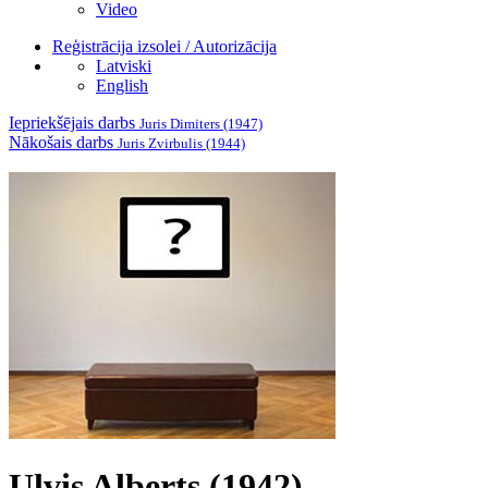
Video
Reģistrācija izsolei / Autorizācija
Latviski
English
Iepriekšējais darbs
Juris Dimiters (1947)
Nākošais darbs
Juris Zvirbulis (1944)
Ulvis Alberts (1942)