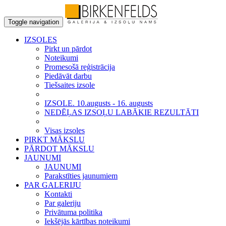
Toggle navigation
IZSOLES
Pirkt un pārdot
Noteikumi
Promesošā reģistrācija
Piedāvāt darbu
Tiešsaites izsole
IZSOLE. 10.augusts - 16. augusts
NEDĒĻAS IZSOĻU LABĀKIE REZULTĀTI
Visas izsoles
PIRKT MĀKSLU
PĀRDOT MĀKSLU
JAUNUMI
JAUNUMI
Parakstīties jaunumiem
PAR GALERIJU
Kontakti
Par galeriju
Privātuma politika
Iekšējās kārtības noteikumi