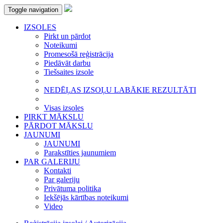
Toggle navigation
IZSOLES
Pirkt un pārdot
Noteikumi
Promesošā reģistrācija
Piedāvāt darbu
Tiešsaites izsole
NEDĒĻAS IZSOĻU LABĀKIE REZULTĀTI
Visas izsoles
PIRKT MĀKSLU
PĀRDOT MĀKSLU
JAUNUMI
JAUNUMI
Parakstīties jaunumiem
PAR GALERIJU
Kontakti
Par galeriju
Privātuma politika
Iekšējās kārtības noteikumi
Video