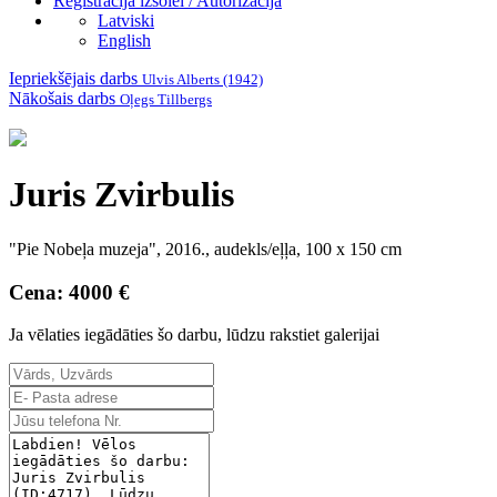
Reģistrācija izsolei / Autorizācija
Latviski
English
Iepriekšējais darbs
Ulvis Alberts (1942)
Nākošais darbs
Oļegs Tillbergs
Juris Zvirbulis
"Pie Nobeļa muzeja", 2016., audekls/eļļa, 100 x 150 cm
Cena: 4000 €
Ja vēlaties iegādāties šo darbu, lūdzu rakstiet galerijai