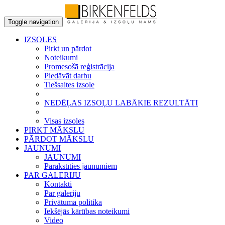
Toggle navigation
IZSOLES
Pirkt un pārdot
Noteikumi
Promesošā reģistrācija
Piedāvāt darbu
Tiešsaites izsole
NEDĒĻAS IZSOĻU LABĀKIE REZULTĀTI
Visas izsoles
PIRKT MĀKSLU
PĀRDOT MĀKSLU
JAUNUMI
JAUNUMI
Parakstīties jaunumiem
PAR GALERIJU
Kontakti
Par galeriju
Privātuma politika
Iekšējās kārtības noteikumi
Video