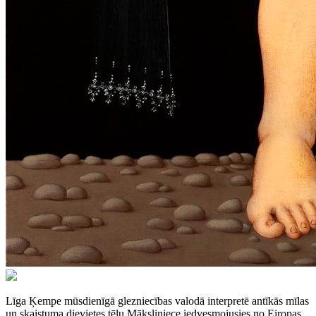
Līga Ķempe mūsdienīgā glezniecības valodā interpretē antīkās mīlas
un skaistuma dievietes tēlu.Māksliniece iedvesmojusies no Eiropas