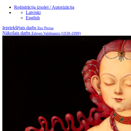
Reģistrācija izsolei / Autorizācija
Latviski
English
Iepriekšējais darbs
Ilze Preisa
Nākošais darbs
Edgars Valdmanis (1938-1999)