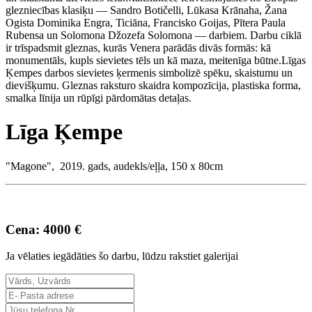
glezniecības klasiķu — Sandro Botičelli, Lūkasa Krānaha, Žana
Ogista Dominika Engra, Ticiāna, Francisko Goijas, Pītera Paula
Rubensa un Solomona Džozefa Solomona — darbiem. Darbu ciklā
ir trīspadsmit gleznas, kurās Venera parādās divās formās: kā
monumentāls, kupls sievietes tēls un kā maza, meitenīga būtne.Līgas
Ķempes darbos sievietes ķermenis simbolizē spēku, skaistumu un
dievišķumu. Gleznas raksturo skaidra kompozīcija, plastiska forma,
smalka līnija un rūpīgi pārdomātas detaļas.
Līga Ķempe
"Magone", 2019. gads, audekls/eļļa, 150 x 80cm
Cena: 4000 €
Ja vēlaties iegādāties šo darbu, lūdzu rakstiet galerijai