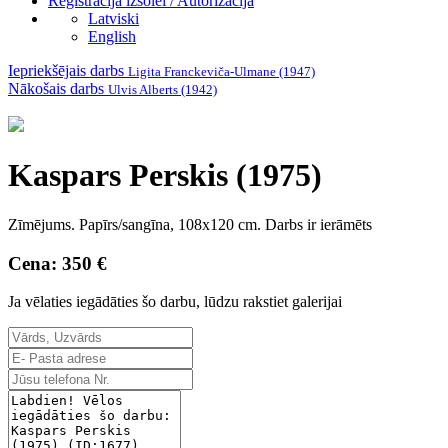
Reģistrācija izsolei / Autorizācija
Latviski
English
Iepriekšējais darbs
Ligita Franckeviča-Ulmane (1947)
Nākošais darbs
Ulvis Alberts (1942)
Kaspars Perskis (1975)
Zīmējums. Papīrs/sangīna, 108x120 cm. Darbs ir ierāmēts
Cena: 350 €
Ja vēlaties iegādāties šo darbu, lūdzu rakstiet galerijai