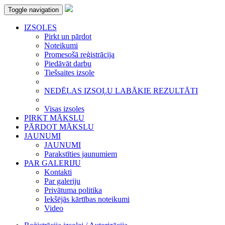
Toggle navigation
IZSOLES
Pirkt un pārdot
Noteikumi
Promesošā reģistrācija
Piedāvāt darbu
Tiešsaites izsole
NEDĒĻAS IZSOĻU LABĀKIE REZULTĀTI
Visas izsoles
PIRKT MĀKSLU
PĀRDOT MĀKSLU
JAUNUMI
JAUNUMI
Parakstīties jaunumiem
PAR GALERIJU
Kontakti
Par galeriju
Privātuma politika
Iekšējās kārtības noteikumi
Video