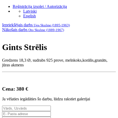
Reģistrācija izsolei / Autorizācija
Latviski
English
Iepriekšējais darbs
Uga Skulme (1895-1963)
Nākošais darbs
Oto Skulme (1889-1967)
Gints Strēlis
Gredzens 18,3 Ø, sudrabs 925 prove, melnkoks,korālis,granāts,
jūras akmens
Cena: 380 €
Ja vēlaties iegādāties šo darbu, lūdzu rakstiet galerijai