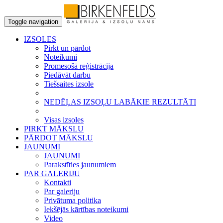
Toggle navigation
IZSOLES
Pirkt un pārdot
Noteikumi
Promesošā reģistrācija
Piedāvāt darbu
Tiešsaites izsole
NEDĒĻAS IZSOĻU LABĀKIE REZULTĀTI
Visas izsoles
PIRKT MĀKSLU
PĀRDOT MĀKSLU
JAUNUMI
JAUNUMI
Parakstīties jaunumiem
PAR GALERIJU
Kontakti
Par galeriju
Privātuma politika
Iekšējās kārtības noteikumi
Video