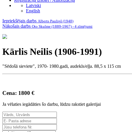
Reģistrācija izsolei / Autorizācija
Latviski
English
Iepriekšējais darbs
Alberts Pauliņš (1948)
Nākošais darbs
Oto Skulme (1889-1967) - 4 zīmējumi
Kārlis Neilis (1906-1991)
"Sēdošā sieviete", 1970- 1980.gadi, audekls/eļļa. 88,5 x 115 cm
Cena: 1800 €
Ja vēlaties iegādāties šo darbu, lūdzu rakstiet galerijai