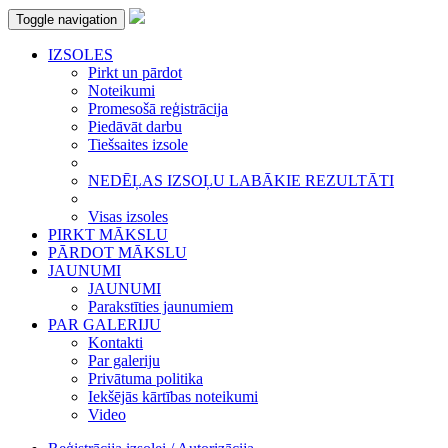
Toggle navigation
IZSOLES
Pirkt un pārdot
Noteikumi
Promesošā reģistrācija
Piedāvāt darbu
Tiešsaites izsole
NEDĒĻAS IZSOĻU LABĀKIE REZULTĀTI
Visas izsoles
PIRKT MĀKSLU
PĀRDOT MĀKSLU
JAUNUMI
JAUNUMI
Parakstīties jaunumiem
PAR GALERIJU
Kontakti
Par galeriju
Privātuma politika
Iekšējās kārtības noteikumi
Video