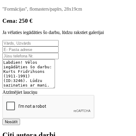
''Formācijas'', flomasters/papīrs, 28x19cm
Cena: 250 €
Ja vēlaties iegādāties šo darbu, lūdzu rakstiet galerijai
Atzīmējiet lauciņu
Nosūtīt
Citi autora darbi