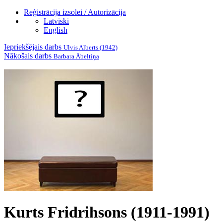
Reģistrācija izsolei / Autorizācija
Latviski
English
Iepriekšējais darbs
Ulvis Alberts (1942)
Nākošais darbs
Barbara Ābeltiņa
Kurts Fridrihsons (1911-1991)