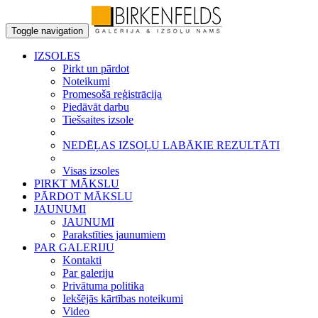
Toggle navigation
IZSOLES
Pirkt un pārdot
Noteikumi
Promesošā reģistrācija
Piedāvāt darbu
Tiešsaites izsole
NEDĒĻAS IZSOĻU LABĀKIE REZULTĀTI
Visas izsoles
PIRKT MĀKSLU
PĀRDOT MĀKSLU
JAUNUMI
JAUNUMI
Parakstīties jaunumiem
PAR GALERIJU
Kontakti
Par galeriju
Privātuma politika
Iekšējās kārtības noteikumi
Video