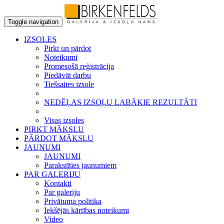
Toggle navigation
IZSOLES
Pirkt un pārdot
Noteikumi
Promesošā reģistrācija
Piedāvāt darbu
Tiešsaites izsole
NEDĒĻAS IZSOĻU LABĀKIE REZULTĀTI
Visas izsoles
PIRKT MĀKSLU
PĀRDOT MĀKSLU
JAUNUMI
JAUNUMI
Parakstīties jaunumiem
PAR GALERIJU
Kontakti
Par galeriju
Privātuma politika
Iekšējās kārtības noteikumi
Video