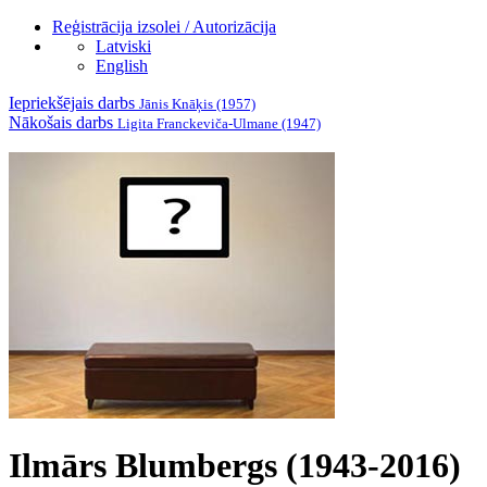
Reģistrācija izsolei / Autorizācija
Latviski
English
Iepriekšējais darbs
Jānis Knāķis (1957)
Nākošais darbs
Ligita Franckeviča-Ulmane (1947)
Ilmārs Blumbergs (1943-2016)