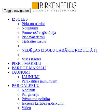
Toggle navigation
IZSOLES
Pirkt un pārdot
Noteikumi
Promesošā reģistrācija
Piedāvāt darbu
Tiešsaites izsole
NEDĒĻAS IZSOĻU LABĀKIE REZULTĀTI
Visas izsoles
PIRKT MĀKSLU
PĀRDOT MĀKSLU
JAUNUMI
JAUNUMI
Parakstīties jaunumiem
PAR GALERIJU
Kontakti
Par galeriju
Privātuma politika
Iekšējās kārtības noteikumi
Video