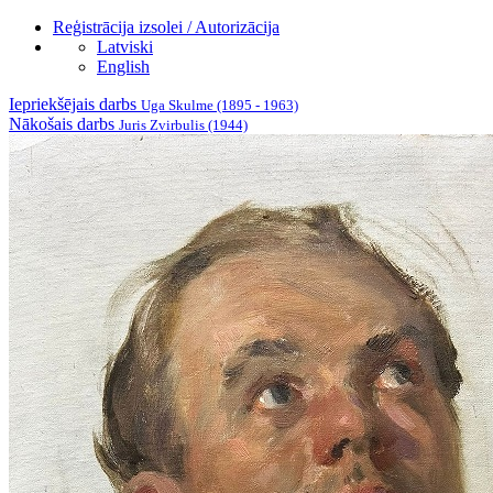
Reģistrācija izsolei / Autorizācija
Latviski
English
Iepriekšējais darbs
Uga Skulme (1895 - 1963)
Nākošais darbs
Juris Zvirbulis (1944)