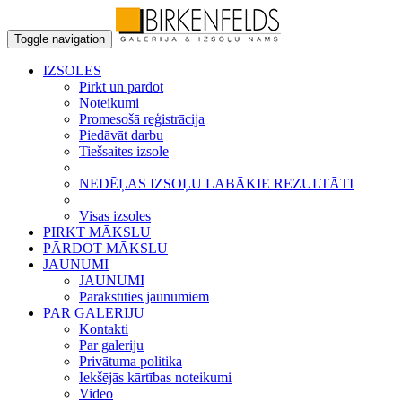
Toggle navigation
IZSOLES
Pirkt un pārdot
Noteikumi
Promesošā reģistrācija
Piedāvāt darbu
Tiešsaites izsole
NEDĒĻAS IZSOĻU LABĀKIE REZULTĀTI
Visas izsoles
PIRKT MĀKSLU
PĀRDOT MĀKSLU
JAUNUMI
JAUNUMI
Parakstīties jaunumiem
PAR GALERIJU
Kontakti
Par galeriju
Privātuma politika
Iekšējās kārtības noteikumi
Video