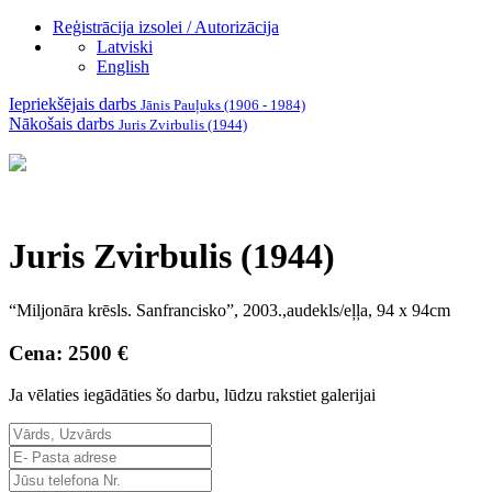
Reģistrācija izsolei / Autorizācija
Latviski
English
Iepriekšējais darbs
Jānis Pauļuks (1906 - 1984)
Nākošais darbs
Juris Zvirbulis (1944)
Juris Zvirbulis (1944)
“Miljonāra krēsls. Sanfrancisko”, 2003.,audekls/eļļa, 94 x 94cm
Cena: 2500 €
Ja vēlaties iegādāties šo darbu, lūdzu rakstiet galerijai