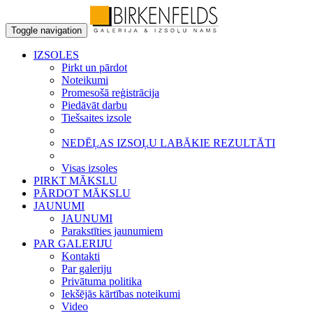
Toggle navigation
IZSOLES
Pirkt un pārdot
Noteikumi
Promesošā reģistrācija
Piedāvāt darbu
Tiešsaites izsole
NEDĒĻAS IZSOĻU LABĀKIE REZULTĀTI
Visas izsoles
PIRKT MĀKSLU
PĀRDOT MĀKSLU
JAUNUMI
JAUNUMI
Parakstīties jaunumiem
PAR GALERIJU
Kontakti
Par galeriju
Privātuma politika
Iekšējās kārtības noteikumi
Video