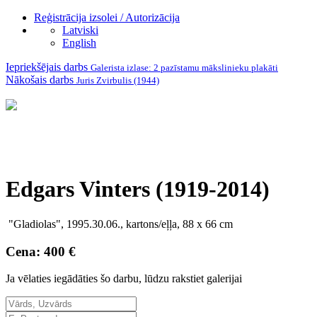
Reģistrācija izsolei / Autorizācija
Latviski
English
Iepriekšējais darbs
Galerista izlase: 2 pazīstamu mākslinieku plakāti
Nākošais darbs
Juris Zvirbulis (1944)
Edgars Vinters (1919-2014)
"Gladiolas", 1995.30.06., kartons/eļļa, 88 x 66 cm
Cena: 400 €
Ja vēlaties iegādāties šo darbu, lūdzu rakstiet galerijai