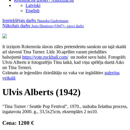
Reģistrācija izsolei / Autorizācija
Latviski
English
Iepriekšējais darbs
Natasha Gudermane
Nākošais darbs
Juris Dimiters (1947) - pieci darbi
Ir izziņots Rokenrola slavas zāles pretendentu saraksts un tajā skaitā
arī
slavenā Tina Turner.
Līdz 30.aprīlim varam piedalīties
balsojumā
https://vote.rockhall.com/
un nodot savu balsi. Fotogrāfs
Ulvis Alberts
ir fotografējis Tīnu laikā, kad viņa spēlēja duetā Aiks
un Tīna Terneri.
Grāmatu ar leģendāro dziedātāju uz vaka var iegādāties
galerijas
veikalā
Ulvis Alberts (1942)
"Tina Turner / Seattle Pop Festival", 1970., sudraba želatīna process,
izgatavota 2000. g., 33,5x25cm, eksemplārs 2 no10.
Cena: 1200 €