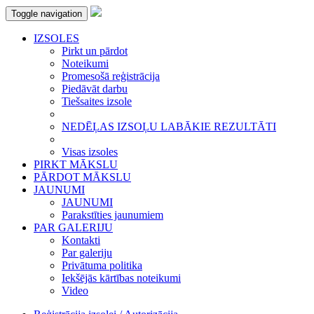
Toggle navigation
IZSOLES
Pirkt un pārdot
Noteikumi
Promesošā reģistrācija
Piedāvāt darbu
Tiešsaites izsole
NEDĒĻAS IZSOĻU LABĀKIE REZULTĀTI
Visas izsoles
PIRKT MĀKSLU
PĀRDOT MĀKSLU
JAUNUMI
JAUNUMI
Parakstīties jaunumiem
PAR GALERIJU
Kontakti
Par galeriju
Privātuma politika
Iekšējās kārtības noteikumi
Video