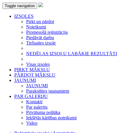
Toggle navigation
IZSOLES
Pirkt un pārdot
Noteikumi
Promesošā reģistrācija
Piedāvāt darbu
Tiešsaites izsole
NEDĒĻAS IZSOĻU LABĀKIE REZULTĀTI
Visas izsoles
PIRKT MĀKSLU
PĀRDOT MĀKSLU
JAUNUMI
JAUNUMI
Parakstīties jaunumiem
PAR GALERIJU
Kontakti
Par galeriju
Privātuma politika
Iekšējās kārtības noteikumi
Video