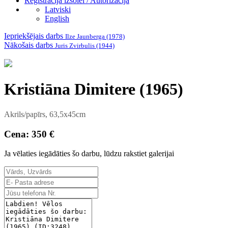
Reģistrācija izsolei / Autorizācija
Latviski
English
Iepriekšējais darbs
Ilze Jaunberga (1978)
Nākošais darbs
Juris Zvirbulis (1944)
Kristiāna Dimitere (1965)
Akrils/papīrs, 63,5x45cm
Cena: 350 €
Ja vēlaties iegādāties šo darbu, lūdzu rakstiet galerijai