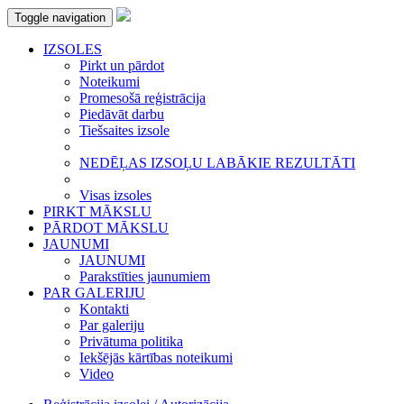
Toggle navigation
IZSOLES
Pirkt un pārdot
Noteikumi
Promesošā reģistrācija
Piedāvāt darbu
Tiešsaites izsole
NEDĒĻAS IZSOĻU LABĀKIE REZULTĀTI
Visas izsoles
PIRKT MĀKSLU
PĀRDOT MĀKSLU
JAUNUMI
JAUNUMI
Parakstīties jaunumiem
PAR GALERIJU
Kontakti
Par galeriju
Privātuma politika
Iekšējās kārtības noteikumi
Video