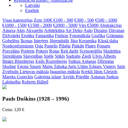
Reģistrācija izsolei / Autorizācija
Latviski
English
Visas kategorijas
Zem 100€
€100 - 300
€300 - 500
€500 - 1000
€1000 - 1500
€1500 - 2000
€2000 - 5000
Virs €5000
Abstrakcijas
Ainava
Akts
Akvarelis
Arhitektūra
Art Deko
Auto
Dizains
Dāvanas
Dzīvnieki
Erotika
Fantastika
Figūras
Fotomāksla
Grafika
Grāmatas
Gobelēns
Ikonas
Interjers
Jūgendstils
Jūra
Keramika
Klusā daba
Nonkonformisms
Osta
Pastelis
Pilsēta
Plakāti
Plates
Poparts
Porcelāns
Portrets
Pokers
Rotas
Reti darbi
Scenogrāfija
Skulptūra
Sirreālisms
Slavenības
Spēle
Stikls
Sudrabs
Ziedi
Ulvis Alberts
Ilmārs Blumbergs
Egils Rozenbergs
Sutkus Antanas
Džemma
Skulme
Egons Spuris
Maija Tabaka
Juris Utāns
Edgars Vinters
Juris
Zvirbulis
Lietuvas māksla
Igaunijas māksla
Krekli
Jānis Gleizds
Mareks Gureckis
Galerista izlase
Arvīds Priedīte
Antanas Sutkus
Labdarība
Roberts Bāliņš
Pauls Duškins (1928 – 1996)
Cena: 120 €