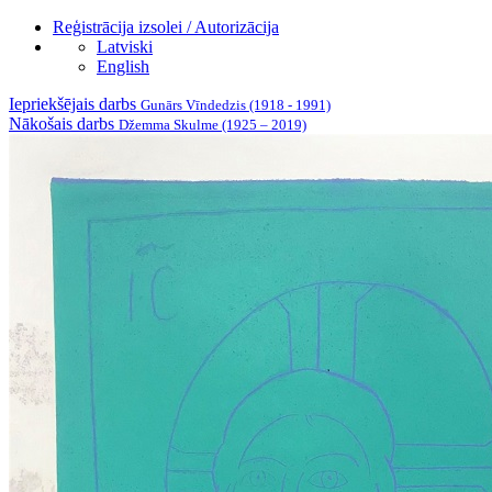
Reģistrācija izsolei / Autorizācija
Latviski
English
Iepriekšējais darbs
Gunārs Vīndedzis (1918 - 1991)
Nākošais darbs
Džemma Skulme (1925 – 2019)