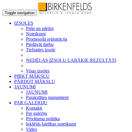
Toggle navigation
IZSOLES
Pirkt un pārdot
Noteikumi
Promesošā reģistrācija
Piedāvāt darbu
Tiešsaites izsole
NEDĒĻAS IZSOĻU LABĀKIE REZULTĀTI
Visas izsoles
PIRKT MĀKSLU
PĀRDOT MĀKSLU
JAUNUMI
JAUNUMI
Parakstīties jaunumiem
PAR GALERIJU
Kontakti
Par galeriju
Privātuma politika
Iekšējās kārtības noteikumi
Video