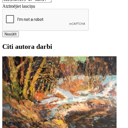
Atzīmējiet lauciņu
Nosūtīt
Citi autora darbi