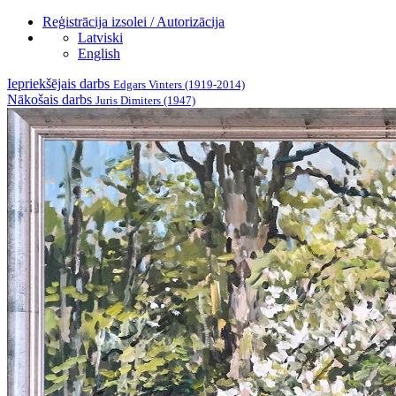
Reģistrācija izsolei / Autorizācija
Latviski
English
Iepriekšējais darbs
Edgars Vinters (1919-2014)
Nākošais darbs
Juris Dimiters (1947)