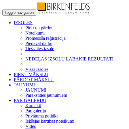
Toggle navigation
IZSOLES
Pirkt un pārdot
Noteikumi
Promesošā reģistrācija
Piedāvāt darbu
Tiešsaites izsole
NEDĒĻAS IZSOĻU LABĀKIE REZULTĀTI
Visas izsoles
PIRKT MĀKSLU
PĀRDOT MĀKSLU
JAUNUMI
JAUNUMI
Parakstīties jaunumiem
PAR GALERIJU
Kontakti
Par galeriju
Privātuma politika
Iekšējās kārtības noteikumi
Video