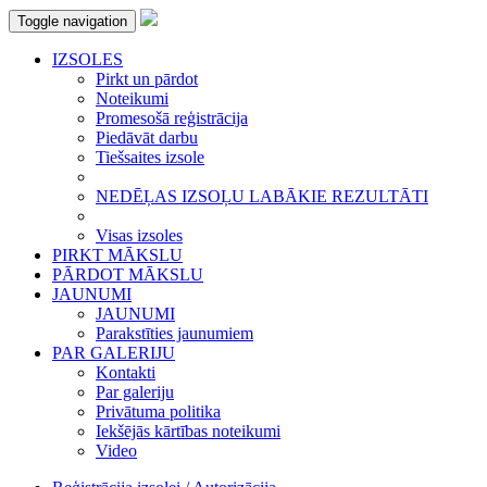
Toggle navigation
IZSOLES
Pirkt un pārdot
Noteikumi
Promesošā reģistrācija
Piedāvāt darbu
Tiešsaites izsole
NEDĒĻAS IZSOĻU LABĀKIE REZULTĀTI
Visas izsoles
PIRKT MĀKSLU
PĀRDOT MĀKSLU
JAUNUMI
JAUNUMI
Parakstīties jaunumiem
PAR GALERIJU
Kontakti
Par galeriju
Privātuma politika
Iekšējās kārtības noteikumi
Video