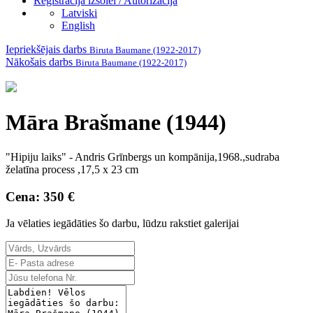
Reģistrācija izsolei / Autorizācija
Latviski
English
Iepriekšējais darbs
Biruta Baumane (1922-2017)
Nākošais darbs
Biruta Baumane (1922-2017)
Māra Brašmane (1944)
"Hipiju laiks" - Andris Grīnbergs un kompānija,1968.,sudraba
želatīna process ,17,5 x 23 cm
Cena: 350 €
Ja vēlaties iegādāties šo darbu, lūdzu rakstiet galerijai