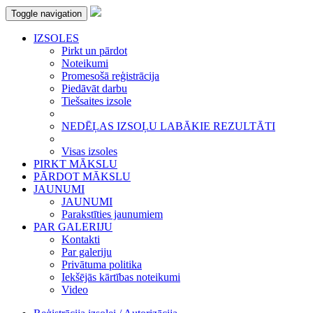
Toggle navigation
IZSOLES
Pirkt un pārdot
Noteikumi
Promesošā reģistrācija
Piedāvāt darbu
Tiešsaites izsole
NEDĒĻAS IZSOĻU LABĀKIE REZULTĀTI
Visas izsoles
PIRKT MĀKSLU
PĀRDOT MĀKSLU
JAUNUMI
JAUNUMI
Parakstīties jaunumiem
PAR GALERIJU
Kontakti
Par galeriju
Privātuma politika
Iekšējās kārtības noteikumi
Video