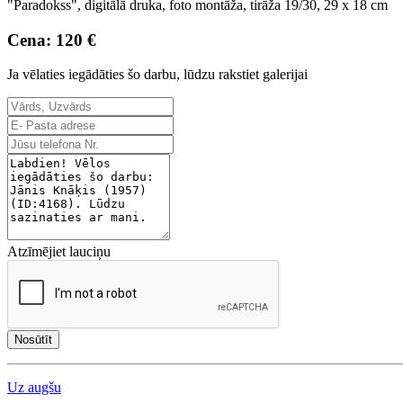
"Paradokss", digitālā druka, foto montāža, tirāža 19/30, 29 x 18 cm
Cena: 120 €
Ja vēlaties iegādāties šo darbu, lūdzu rakstiet galerijai
Atzīmējiet lauciņu
Nosūtīt
Uz augšu