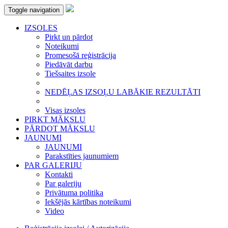
Toggle navigation
IZSOLES
Pirkt un pārdot
Noteikumi
Promesošā reģistrācija
Piedāvāt darbu
Tiešsaites izsole
NEDĒĻAS IZSOĻU LABĀKIE REZULTĀTI
Visas izsoles
PIRKT MĀKSLU
PĀRDOT MĀKSLU
JAUNUMI
JAUNUMI
Parakstīties jaunumiem
PAR GALERIJU
Kontakti
Par galeriju
Privātuma politika
Iekšējās kārtības noteikumi
Video