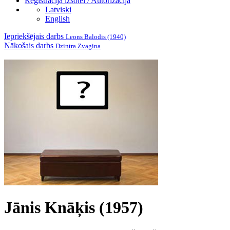
Reģistrācija izsolei / Autorizācija
Latviski
English
Iepriekšējais darbs
Leons Balodis (1940)
Nākošais darbs
Dzintra Zvagina
Jānis Knāķis (1957)