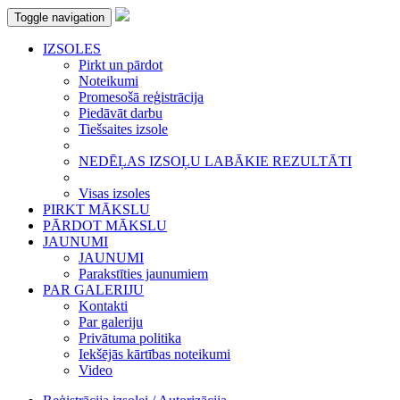
Toggle navigation
IZSOLES
Pirkt un pārdot
Noteikumi
Promesošā reģistrācija
Piedāvāt darbu
Tiešsaites izsole
NEDĒĻAS IZSOĻU LABĀKIE REZULTĀTI
Visas izsoles
PIRKT MĀKSLU
PĀRDOT MĀKSLU
JAUNUMI
JAUNUMI
Parakstīties jaunumiem
PAR GALERIJU
Kontakti
Par galeriju
Privātuma politika
Iekšējās kārtības noteikumi
Video