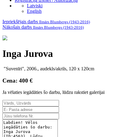
Reģistrācija izsolei / Autorizācija
Latviski
English
Iepriekšējais darbs
Ilmārs Blumbergs (1943-2016)
Nākošais darbs
Ilmārs Blumbergs (1943-2016)
Inga Jurova
"Suvenīri", 2006., audekls/akrils, 120 x 120cm
Cena: 400 €
Ja vēlaties iegādāties šo darbu, lūdzu rakstiet galerijai